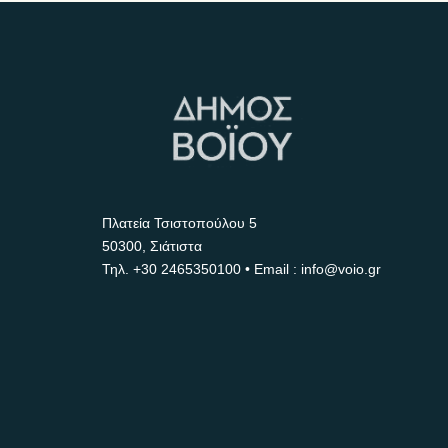
Πλατεία Τσιστοπούλου 5
50300, Σιάτιστα
Τηλ.
+30 2465350100
• Email : info@voio.gr