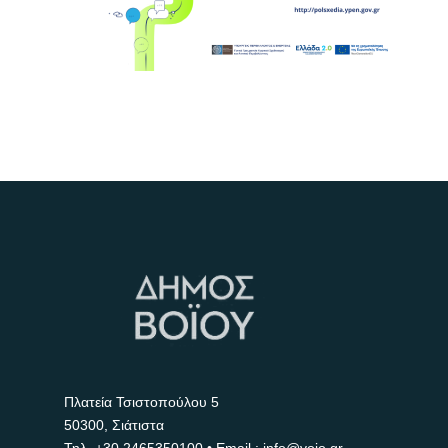
Πλατεία Τσιστοπούλου 5
50300, Σιάτιστα
Τηλ.
+30 2465350100
• Email : info@voio.gr