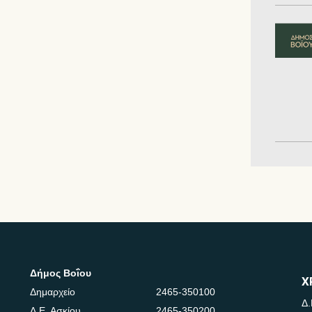
Δήμος Βοΐου
Χ
Δημαρχείο
2465-350100
Δ.
Δ.Ε. Ασκίου
2465-350200