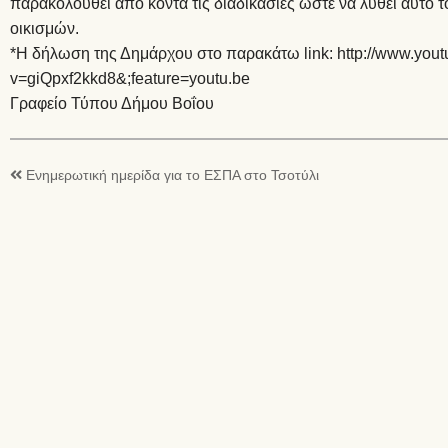
παρακολουθεί από κοντά τις διαδικασίες ώστε να λυθεί αυτό 
οικισμών.
*Η δήλωση της Δημάρχου στο παρακάτω link:
http://www.you
v=giQpxf2kkd8&
;feature=youtu.be
Γραφείο Τύπου Δήμου Βοΐου
Ενημερωτική ημερίδα για το ΕΣΠΑ στο Τσοτύλι