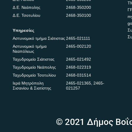
Τ
Δ.Ε. Νεάπολης
2468-350200
Γ
Δ.Ε. Τσοτυλίου
2468-350100
m
go
Συ
Υπηρεσίες
Συ
Αστυνομικό τμήμα Σιάτιστας
2465-021111
Αστυνομικό τμήμα
2465-002120
Νεαπόλεως
Ταχυδρομείο Σιάτιστας
2465-021492
Ταχυδρομείο Νεάπολης
2468-022319
Ταχυδρομείο Τσοτυλίου
2468-031514
Ιερά Μητρόπολη
2465-021365
,
2465-
Σισανίου & Σιατίστης
021257
© 2021 Δήμος Βοΐ