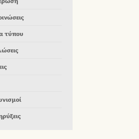
έρωση
οινώσεις
ία τύπου
λώσεις
εις
ωνισμοί
ηρύξεις