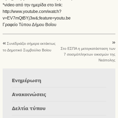
*video από την ημερίδα στο link:
http://www.youtube.com/watch?
v=EV7mQtBYj3w&
;feature=youtu.be
Γραφείο Τύπου Δήμου Βοΐου
Συνέδριάζει σήμερα εκτάκτως
Στο ΕΣΠΑ η μετεγκατάσταση των
το Δημοτικό Συμβούλιο Βοϊου
7 σεισμόπληκτων οικισμών της
Νεάπολης
Ενημέρωση
Ανακοινώσεις
Δελτία τύπου