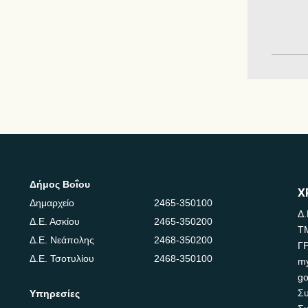
Δήμος Βοΐου
Χ
Δημαρχείο
2465-350100
Δ.
Δ.Ε. Ασκίου
2465-350200
Τ
Δ.Ε. Νεάπολης
2468-350200
Γ
Δ.Ε. Τσοτυλίου
2468-350100
m
go
Συ
Υπηρεσίες