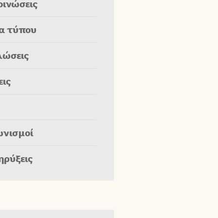
οινώσεις
ία τύπου
λώσεις
εις
ωνισμοί
ηρύξεις