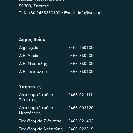
50300, Σιάτιστα
Τηλ.
+30 2465350100
• Email : info@voio.gr
Δήμος Βοΐου
Δημαρχείο
2465-350100
Δ.Ε. Ασκίου
2465-350200
Δ.Ε. Νεάπολης
2468-350200
Δ.Ε. Τσοτυλίου
2468-350100
Υπηρεσίες
Αστυνομικό τμήμα
2465-021111
Σιάτιστας
Αστυνομικό τμήμα
2465-002120
Νεαπόλεως
Ταχυδρομείο Σιάτιστας
2465-021492
Ταχυδρομείο Νεάπολης
2468-022319