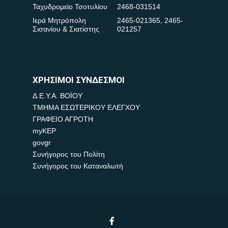
Ταχυδρομείο Τσοτυλίου
2468-031514
Ιερά Μητρόπολη
2465-021365
,
2465-
Σισανίου & Σιατίστης
021257
ΧΡΗΣΙΜΟΙ ΣΥΝΔΕΣΜΟΙ
Δ.Ε.Υ.Α. ΒΟΪΟΥ
ΤΜΗΜΑ ΕΣΩΤΕΡΙΚΟΥ ΕΛΕΓΧΟΥ
ΓΡΑΦΕΙΟ ΑΓΡΟΤΗ
myKEP
govgr
Συνήγορος του Πολίτη
Συνήγορος του Καταναλωτή