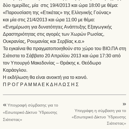
δύο ημερίδες, μία στις 19/4/2013 και ώρα 18:00 με θέμα:
«Παρουσίαση της «Ετικέτας» της Ελληνικής Γούνας»
και μία στις 21/4/2013 και ώρα 11:00 με θέμα:
«Ενημέρωση για δυνατότητες Ανάπτυξης Εξαγωγικής
Δραστηριότητας στις αγορές των Χωρών Ρωσίας,
Ουκρανίας, Ρουμανίας και Σερβίας κ.α.»
Τα εγκαίνια θα πραγματοποιηθούν στο χώρο του ΒΙΟ.ΠΑ στη
Σιάτιστα το Σάββατο 20 Απριλίου 2013 και ώρα 17:30 από
τον Υπουργό Μακεδονίας – Θράκης κ. Θεόδωρο
Καράογλου.
Η εκδήλωση θα είναι ανοικτή για το κοινό.
Π Ρ Ο Γ Ρ Α Μ Μ Α Ε Κ Δ Η Λ Ω Σ Η Σ
Υπογραφή σύμβασης για το
Υπεγράφη η σύμβαση για το
«Εσωτερικό Δίκτυο Ύδρευσης
«Εσωτερικό Δίκτυο Ύδρευσης
Σιάτιστας»
Σιάτιστας»