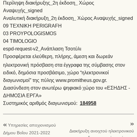
Περίληψη διακήρυξης_2η έκδοση_ Χώρος
Αναψυχής_signed
Αναλυτική διακήρυξη_2η έκδοση_ Χώρος Αναψυχής_signed
09 TEXNIKH PERIGRAFH
03 PROYPOLOGISMOS
04 TIMOLOGIO
espd-request-v2_Ανάπλαση Τσοτύλι
Προσφέρεται ελεύθερη, πλήρης, άμεση και δωρεάν
ηλεκτρονική πρόσβαση στα έγγραφα της σύμβασης
στον
ειδικό, δημόσια προσβάσιμο, χώρο “ηλεκτρονικοί
διαγωνισμοί” της πύλης
www.promitheus.gov.gr
.
Διασύνδεση στον ανωτέρω ψηφιακό χώρο του «ΕΣΗΔΗΣ -
ΔΗΜΟΣΙΑ ΕΡΓΑ»
Συστημικός αριθμός διαγωνισμού:
184958
Υπηρεσίες αποχιονισμού
Διακήρυξη ανοιχτού ηλεκτρονικού
Δήμου Βοΐου 2021-2022