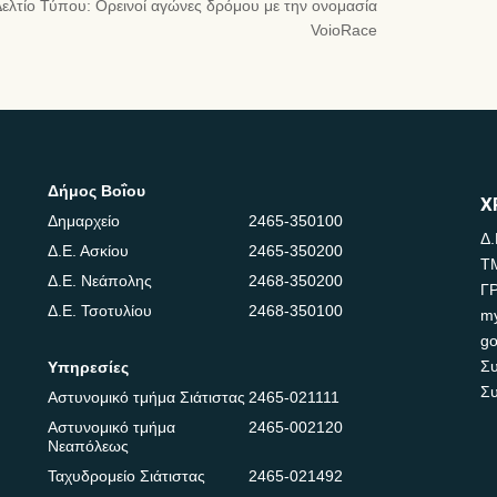
ελτίο Τύπου: Ορεινοί αγώνες δρόμου με την ονομασία
VoioRace
Δήμος Βοΐου
Χ
Δημαρχείο
2465-350100
Δ.
Δ.Ε. Ασκίου
2465-350200
Τ
Δ.Ε. Νεάπολης
2468-350200
Γ
Δ.Ε. Τσοτυλίου
2468-350100
m
go
Συ
Υπηρεσίες
Συ
Αστυνομικό τμήμα Σιάτιστας
2465-021111
Αστυνομικό τμήμα
2465-002120
Νεαπόλεως
Ταχυδρομείο Σιάτιστας
2465-021492