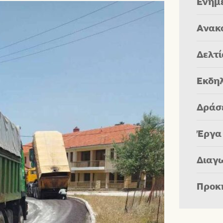
Ενημ
Ανακ
Δελτ
Εκδη
Δράσ
Έργα
Διαγ
Προκ