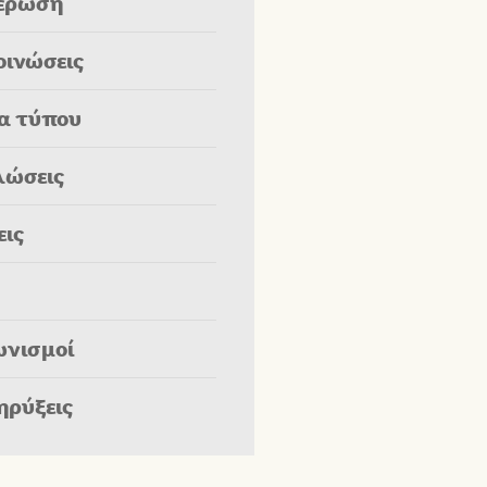
έρωση
οινώσεις
ία τύπου
λώσεις
εις
ωνισμοί
ηρύξεις