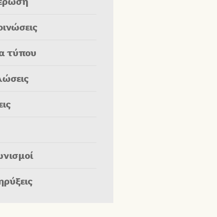
έρωση
οινώσεις
ία τύπου
λώσεις
εις
ωνισμοί
ηρύξεις