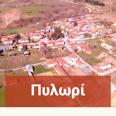
Πυλωρί