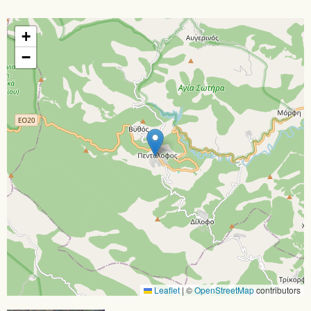
+
−
Leaflet
|
©
OpenStreetMap
contributors