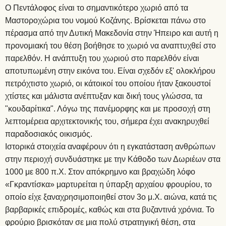
Ο Πεντάλοφος είναι το σημαντικότερο χωριό από τα
Μαστοροχώρια του νομού Κοζάνης. Βρίσκεται πάνω στο
πέρασμα από την Δυτική Μακεδονία στην Ήπειρο και αυτή η
προνομιακή του θέση βοήθησε το χωριό να αναπτυχθεί στο
παρελθόν. Η ανάπτυξη του χωριού στο παρελθόν είναι
αποτυπωμένη στην εικόνα του. Είναι σχεδόν εξ' ολοκλήρου
πετρόχτιστο χωριό, οι κάτοικοί του οποίου ήταν ξακουστοί
χτίστες και μάλιστα ανέπτυξαν και δική τους γλώσσα, τα
"κουδαρίτικα". Λόγω της πανέμορφης και με προσοχή στη
λεπτομέρεια αρχιτεκτονικής του, σήμερα έχει ανακηρυχθεί
παραδοσιακός οικισμός.
Ιστορικά στοιχεία αναφέρουν ότι η εγκατάσταση ανθρώπων
στην περιοχή συνδυάστηκε με την Κάθοδο των Δωριέων στα
1000 με 800 π.Χ. Στον απόκρημνο και βραχώδη λόφο
«Γκραντίσκα» μαρτυρείται η ύπαρξη αρχαίου φρουρίου, το
οποίο είχε ξαναχρησιμοποιηθεί στον 3ο μ.Χ. αιώνα, κατά τις
βαρβαρικές επιδρομές, καθώς και στα βυζαντινά χρόνια. Το
φρούριο βρισκόταν σε μια πολύ στρατηγική θέση, στα