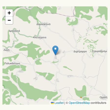
+
−
Leaflet
|
©
OpenStreetMap
contributors