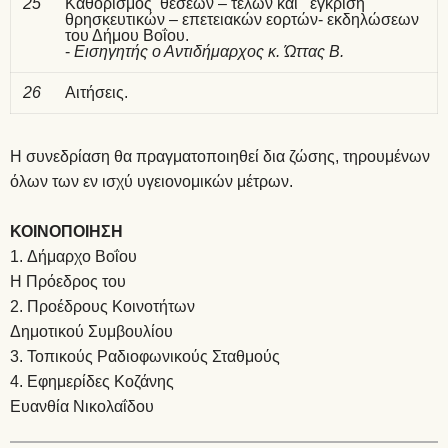
25
Καθορισμός θέσεων – τελών και έγκριση
θρησκευτικών – επετειακών εορτών- εκδηλώσεων
του Δήμου Βοΐου.
-
Εισηγητής ο Αντιδήμαρχος κ. Ώττας Β.
26
Αιτήσεις.
Η συνεδρίαση θα πραγματοποιηθεί δια ζώσης, τηρουμένων
όλων των εν ισχύ υγειονομικών μέτρων.
ΚΟΙΝΟΠΟΙΗΣΗ
Δήμαρχο Βοΐου
Η Πρόεδρος του
Προέδρους Κοινοτήτων
Δημοτικού Συμβουλίου
Τοπικούς Ραδιοφωνικούς Σταθμούς
Εφημερίδες Κοζάνης
Ευανθία Νικολαΐδου