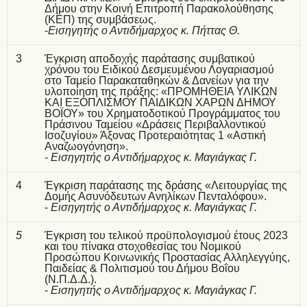
Δήμου στην Κοινή Επιτροπή Παρακολούθησης
(ΚΕΠ) της συμβάσεως.
-
Εισηγητής ο Αντιδήμαρχος κ. Πήττας Θ.
3
Έγκριση αποδοχής παράτασης συμβατικού
χρόνου του Ειδικού Δεσμευμένου Λογαριασμού
στο Ταμείο Παρακαταθηκών & Δανείων για την
υλοποίηση της πράξης: «ΠΡΟΜΗΘΕΙΑ ΥΛΙΚΩΝ
ΚΑΙ ΕΞΟΠΛΙΣΜΟΥ ΠΑΙΔΙΚΩΝ ΧΑΡΩΝ ΔΗΜΟΥ
ΒΟΪΟΥ» του Χρηματοδοτικού Προγράμματος του
Πράσινου Ταμείου «Δράσεις Περιβαλλοντικού
Ισοζυγίου» Άξονας Προτεραιότητας 1 «Αστική
Αναζωογόνηση».
-
Εισηγητής ο Αντιδήμαρχος κ. Μαγιάγκας Γ.
4
Έγκριση παράτασης της δράσης «Λειτουργίας της
Δομής Ασυνόδευτων Ανηλίκων Πενταλόφου».
-
Εισηγητής ο Αντιδήμαρχος κ. Μαγιάγκας Γ.
5
Έγκριση του τελικού προϋπολογισμού έτους 2023
και του πίνακα στοχοθεσίας του Νομικού
Προσώπου Κοινωνικής Προστασίας Αλληλεγγύης,
Παιδείας & Πολιτισμού του Δήμου Βοΐου
(Ν.Π.Δ.Δ.).
-
Εισηγητής ο Αντιδήμαρχος κ. Μαγιάγκας Γ.