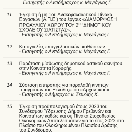
-
Εισηγητής ο Αντιδήμαρχος κ. Μαγιάγκας Γ.
11
Έγκριση ή μη 1ου Ανακεφαλαιωτικού Πίνακα
Εργασιών (Α.Π.Ε.) του έργου: «ΔΙΑΜΟΡΦΩΣΗ
ου
ΠΡΟΑΥΛΙΟΥ ΧΩΡΟΥ ΤΟΥ 2
ΔΗΜΟΤΙΚΟΥ
ΣΧΟΛΕΙΟΥ ΣΙΑΤΙΣΤΑΣ».
-
Εισηγητής ο Αντιδήμαρχος κ. Μαγιάγκας Γ.
12
Καταγγελίες επαγγελματικών μισθώσεων.
-
Εισηγητής ο Αντιδήμαρχος κ. Μαγιάγκας Γ.
13
Παράταση μίσθωσης δημοτικού αστικού ακινήτου
στην Κοινότητα Κορυφής.
-
Εισηγητής ο Αντιδήμαρχος κ. Μαγιάγκας Γ.
14
Σύσταση επιτροπής για παραλαβή κινητών
πραγμάτων του Ξενοδοχείου «Αρχοντικού».
-
Εισηγητής ο Δήμαρχος κ. Ζευκλής Χ.
15
Έγκριση προϋπολογισμού έτους 2023 του
Συνδέσμου Ύδρευσης Δήμου Γρεβενών και
Κοινοτήτων καθώς και ου Πίνακα Στοχοθεσίας
Οικονομικών Αποτελεσμάτων για το έτος 2023 στο
Πλαίσιο του Ολοκληρωμένου Πλαισίου Δράσης
του Συνδέσμου.