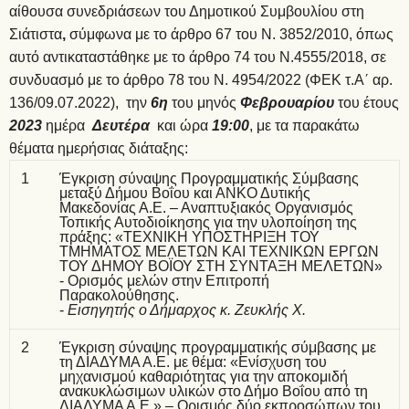
αίθουσα συνεδριάσεων του Δημοτικού Συμβουλίου στη
Σιάτιστα
,
σύμφωνα με το άρθρο 67 του Ν. 3852/2010, όπως
αυτό αντικαταστάθηκε με το άρθρο 74 του Ν.4555/2018, σε
συνδυασμό με το άρθρο 78 του Ν. 4954/2022 (ΦΕΚ τ.Α΄ αρ.
136/09.07.2022),
την
6η
του μηνός
Φεβρουαρίου
του έτους
2023
ημέρα
Δευτέρα
και ώρα
19:00
, με τα παρακάτω
θέματα ημερήσιας διάταξης:
1
Έγκριση σύναψης Προγραμματικής Σύμβασης
μεταξύ Δήμου Βοΐου και ΑΝΚΟ Δυτικής
Μακεδονίας Α.Ε. – Αναπτυξιακός Οργανισμός
Τοπικής Αυτοδιοίκησης για την υλοποίηση της
πράξης: «ΤΕΧΝΙΚΗ ΥΠΟΣΤΗΡΙΞΗ ΤΟΥ
ΤΜΗΜΑΤΟΣ ΜΕΛΕΤΩΝ ΚΑΙ ΤΕΧΝΙΚΩΝ ΕΡΓΩΝ
ΤΟΥ ΔΗΜΟΥ ΒΟΪΟΥ ΣΤΗ ΣΥΝΤΑΞΗ ΜΕΛΕΤΩΝ»
- Ορισμός μελών στην Επιτροπή
Παρακολούθησης.
-
Εισηγητής ο Δήμαρχος κ. Ζευκλής Χ.
2
Έγκριση σύναψης προγραμματικής σύμβασης με
τη ΔΙΑΔΥΜΑ Α.Ε. με θέμα: «Ενίσχυση του
μηχανισμού καθαριότητας για την αποκομιδή
ανακυκλώσιμων υλικών στο Δήμο Βοΐου από τη
ΔΙΑΔΥΜΑ Α.Ε.» – Ορισμός δύο εκπροσώπων του