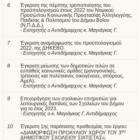
6
Έγκριση της πέμπτης τροποποίησης του
προϋπολογισμού έτους 2022 του Νομικού
Προσώπου Κοινωνικής Προστασίας Αλληλεγγύης,
Παιδείας & Πολιτισμού του Δήμου Βοΐου
(Ν.Π.Δ.Δ.).
-
Εισηγητής ο Αντιδήμαρχος κ. Μαγιάγκας Γ.
7
Έγκριση αναμόρφωσης του προϋπολογισμού
2022, της ΔΗΚΕΒΟ.
-
Εισηγητής ο Αντιδήμαρχος κ. Μαγιάγκας Γ.
8
Έγκριση μείωσης των δημοτικών τελών σε
ευπαθείς κοινωνικές ομάδες (μονογονεϊκές,
τρίτεκνες και πολύτεκνες οικογένειες, απόρους,
ΑμεΑ).
-
Εισηγητής ο Αντιδήμαρχος κ. Μαγιάγκας Γ.
9
Επιχορήγηση των σχολικών επιτροπών για
λειτουργικές δαπάνες των Σχολείων του Δήμου
για το έτος 2023.
- Εισηγητής ο κ. Μαγιάγκας Γ. Αντιδήμαρχος
10
Έγκριση 1ης παράτασης προθεσμίας του έργου:
ου
«ΔΙΑΜΟΡΦΩΣΗ ΠΡΟΑΥΛΙΟΥ ΧΩΡΟΥ ΤΟΥ 3
ΔΗΜΟΤΙΚΟΥ ΣΧΟΛΕΙΟΥ ΣΙΑΤΙΣΤΑΣ».