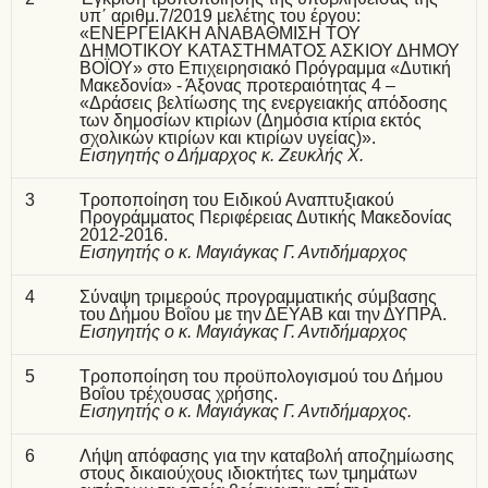
υπ΄ αριθμ.7/2019 μελέτης του έργου:
«ΕΝΕΡΓΕΙΑΚΗ ΑΝΑΒΑΘΜΙΣΗ ΤΟΥ
ΔΗΜΟΤΙΚΟΥ ΚΑΤΑΣΤΗΜΑΤΟΣ ΑΣΚΙΟΥ ΔΗΜΟΥ
ΒΟΪΟΥ» στο Επιχειρησιακό Πρόγραμμα «Δυτική
Μακεδονία» - Άξονας προτεραιότητας 4 –
«Δράσεις βελτίωσης της ενεργειακής απόδοσης
των δημοσίων κτιρίων (Δημόσια κτίρια εκτός
σχολικών κτιρίων και κτιρίων υγείας)».
Εισηγητής ο Δήμαρχος κ. Ζευκλής Χ.
3
Τροποποίηση του Ειδικού Αναπτυξιακού
Προγράμματος Περιφέρειας Δυτικής Μακεδονίας
2012-2016.
Εισηγητής ο κ. Μαγιάγκας Γ. Αντιδήμαρχος
4
Σύναψη τριμερούς προγραμματικής σύμβασης
του Δήμου Βοΐου με την ΔΕΥΑΒ και την ΔΥΠΡΑ.
Εισηγητής ο κ. Μαγιάγκας Γ. Αντιδήμαρχος
5
Τροποποίηση του προϋπολογισμού του Δήμου
Βοΐου τρέχουσας χρήσης.
Εισηγητής ο κ. Μαγιάγκας Γ. Αντιδήμαρχος.
6
Λήψη απόφασης για την καταβολή αποζημίωσης
στους δικαιούχους ιδιοκτήτες των τμημάτων