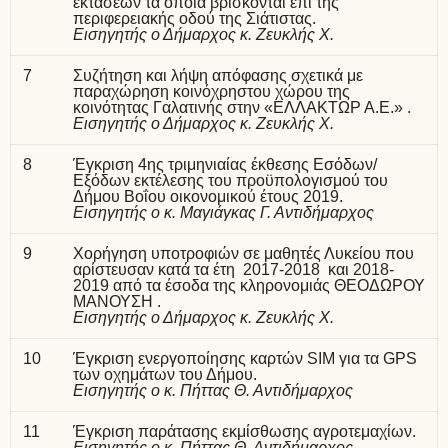
εκτάσεων τα οποία βρίσκονται επί της
περιφερειακής οδού της Σιάτιστας.
Εισηγητής ο Δήμαρχος κ. Ζευκλής Χ.
7
Συζήτηση και λήψη απόφασης σχετικά με
παραχώρηση κοινόχρηστου χώρου της
κοινότητας Γαλατινής στην «ΕΛΛΑΚΤΩΡ Α.Ε.» .
Εισηγητής ο Δήμαρχος κ. Ζευκλής Χ.
8
Έγκριση 4ης τριμηνιαίας έκθεσης Εσόδων/
Εξόδων εκτέλεσης του προϋπολογισμού του
Δήμου Βοΐου οικονομικού έτους 2019.
Εισηγητής ο κ. Μαγιάγκας Γ. Αντιδήμαρχος
9
Χορήγηση υποτροφιών σε μαθητές Λυκείου που
αρίστευσαν κατά τα έτη 2017-2018 και 2018-
2019 από τα έσοδα της κληρονομιάς ΘΕΟΔΩΡΟΥ
ΜΑΝΟΥΣΗ .
Εισηγητής ο Δήμαρχος κ. Ζευκλής Χ.
10
Έγκριση ενεργοποίησης καρτών SIM για τα GPS
των οχημάτων του Δήμου.
Εισηγητής ο κ. Πήττας Θ. Αντιδήμαρχος
11
Έγκριση παράτασης εκμίσθωσης αγροτεμαχίων.
Εισηγητής ο κ. Πήττας Θ. Αντιδήμαρχος