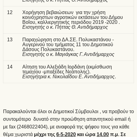
12
Χορήγηση βεβαιώσεων για την χρήση
κοινόχρηστων αγροτικών εκτάσεων του Δήμου
Βοΐου, καλλιεργητικής περιόδου 2019 -2020 .
Εισηγητής ο κ. Πήττας Θ. Αντιδήμαρχος
13
Παραχώρηση στο ΔΑ.ΣΕ. Πολυκαστάνου -
Αυγερινού του τμήματος 11 του Δημοτικού
Δάσους Πολυκαστάνου.
Εισηγητής ο κ. Μαγιάγκας Γ. Αντιδήμαρχος
14
Αίτηση του Αλεξιάδη Ιορδάνη (εκμίσθωση
τεμαχίου -μπαξέδες Νεάπολης).
Εισηγήτρια κ. Νικολαΐδου Ε. Αντιδήμαρχος
.
Παρακαλούνται όλοι οι Δημοτικοί Σύμβουλοι , να προβούν το
συντομότερο δυνατό στην προώθηση απαντητικού email ή
με fax (2468022404), με αναφορά της ψήφου τους για κάθε
θέμα χωριστά
μέχρι της
6-5-2020
και ώρα
14.00
π.μ. Σε