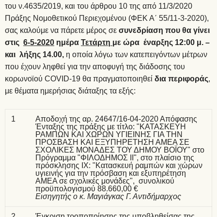
του ν.4635/2019, και του άρθρου 10 της από 11/3/2020
Πράξης Νομοθετικού Περιεχομένου (ΦΕΚ Α΄ 55/11-3-2020),
σας καλούμε να πάρετε μέρος σε
συνεδρίαση που θα γίνει
στις
6-5-2020
ημέρα
Τετάρτη
με ώρα έναρξης 12:00 μ. –
και λήξης 14.00,
η οποία λόγω των κατεπειγόντων μέτρων
που έχουν ληφθεί για την αποφυγή της διάδοσης του
κορωνοϊού COVID-19 θα πραγματοποιηθεί
δια περιφοράς
,
με θέματα ημερήσιας διάταξης τα εξής:
1
Αποδοχή της αρ. 24647/16-04-2020 Απόφασης
Ένταξης της πράξης με τίτλο: "ΚΑΤΑΣΚΕΥΗ
ΡΑΜΠΩΝ ΚΑΙ ΧΩΡΩΝ ΥΓΙΕΙΝΗΣ ΓΙΑ ΤΗΝ
ΠΡΟΣΒΑΣΗ ΚΑΙ ΕΞΥΠΗΡΕΤΗΣΗ ΑΜΕΑ ΣΕ
ΣΧΟΛΙΚΕΣ ΜΟΝΑΔΕΣ ΤΟΥ ΔΗΜΟΥ ΒΟΪΟΥ" στο
Πρόγραμμα "ΦΙΛΟΔΗΜΟΣ ΙΙ", στο πλαίσιο της
πρόσκλησης ΙΧ: "Κατασκευή ραμπών και χώρων
υγιεινής για την πρόσβαση και εξυπηρέτηση
ΑΜΕΑ σε σχολικές μονάδες", συνολικού
προϋπολογισμού 88.660,00 €
Εισηγητής ο κ. Μαγιάγκας Γ. Αντιδήμαρχος
2
Έγκριση τροποποίησης της υποβληθείσας της