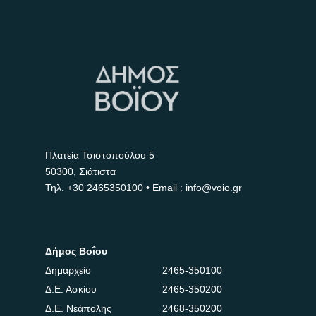
Πλατεία Τσιστοπούλου 5
50300, Σιάτιστα
Τηλ.
+30 2465350100
• Email : info@voio.gr
Δήμος Βοΐου
Δημαρχείο
2465-350100
Δ.Ε. Ασκίου
2465-350200
Δ.Ε. Νεάπολης
2468-350200