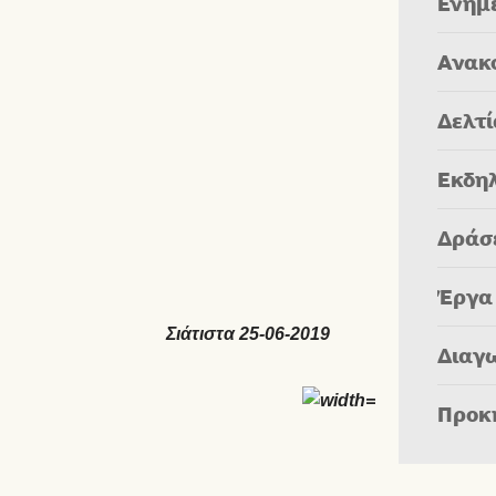
Ενημ
Ανακ
Δελτ
Εκδη
Δράσ
Έργα
στα 25-06-2019
Διαγ
Προκ