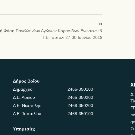
κή Φάση Πανελληνίων Αγώνων Κορασίδων Ενώσεων &
Τ.Ε Τσοτύλι 27-30 Ιουνίου 2019
Δήμος Βοΐου
Χ
Δημαρχείο
2465-350100
Δ.
Δ.Ε. Ασκίου
2465-350200
Τ
Δ.Ε. Νεάπολης
2468-350200
Γ
Δ.Ε. Τσοτυλίου
2468-350100
m
go
Συ
Υπηρεσίες