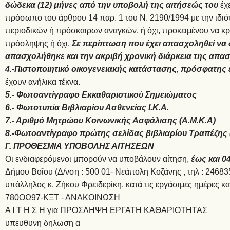
δώδεκα (12) μήνες από την υποβολή της αιτήσεώς του
έχ
πρόσωπο του άρθρου 14 παρ. 1 του Ν. 2190/1994 με την ιδιό
περιοδικών ή πρόσκαιρων αναγκών, ή όχι, προκειμένου να κρ
πρόσληψης ή όχι.
Σε περίπτωση που έχει απασχοληθεί να 
απασχολήθηκε και την ακριβή χρονική διάρκεια της απασ
4.-Πιστοποιητικό οικογενειακής κατάστασης
,
πρόσφατης 
έχουν ανήλικα τέκνα.
5.- Φωτοαντίγραφο Εκκαθαριστικού Σημειώματος
6.- Φωτοτυπία Βιβλιαρίου Ασθενείας Ι.Κ.Α.
7.- Αριθμό Μητρώου Κοινωνικής Ασφάλισης (Α.Μ.Κ.Α)
8.-Φωτοαντίγραφο πρώτης σελίδας βιβλιαρίου Τραπέζης 
Γ. ΠΡΟΘΕΣΜΙΑ ΥΠΟΒΟΛΗΣ ΑΙΤΗΣΕΩΝ
Οι ενδιαφερόμενοι μπορούν να υποβάλουν αίτηση,
έως και 0
Δήμου Βοΐου (Δ/νση : 500 01- Νεάπολη Κοζάνης , τηλ : 24683
υπάλληλος κ. Ζήκου Φρειδερίκη, κατά τις εργάσιμες ημέρες κα
780ΟΩ97-ΚΞΤ - ΑΝΑΚΟΙΝΩΣΗ
Α Ι Τ Η Σ Η για ΠΡΟΣΛΗΨΗ ΕΡΓΑΤΗ ΚΑΘΑΡΙΟΤΗΤΑΣ
υπευθυνη δηλωση α