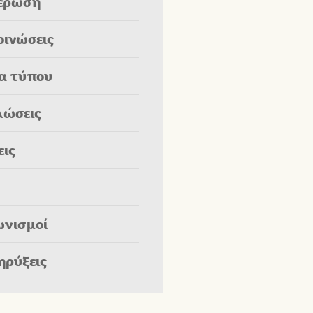
έρωση
οινώσεις
ία τύπου
λώσεις
εις
ωνισμοί
ηρύξεις