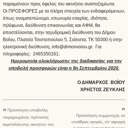
παραμείνουν προς όφελος του ακινήτου αναποζημίωτα.
Οι ΠΡΟΣΦΟΡΕΣ με τα πλήρη στοιχεία των ενδιαφερόμενων,
όπως ονοματεπώνυμο, επωνυμία εταιρίας, ιδιότητα,
τηλέφωνα, διεύθυνση επικοινωνίας και ΑΦΜ, θα
αποστέλλονται, στην ταχυδρομική διεύθυνση του Δήμου
Βοΐου, Πλατεία Τσιστοπούλου 5, Σιάτιστα, ΤΚ 50300 ή στην
ηλεκτρονική διεύθυνση,
info@dimosvoiou.gr
. Για
πληροφορίες: 2465350161.
Ημερομηνία ολοκλήρωσης της διαδικασίας για την
υποβολή προσφορών είναι η 9η Σεπτεμβρίου 2020.
Ο ΔΗΜΑΡΧΟΣ ΒΟΪΟΥ
ΧΡΗΣΤΟΣ ΖΕΥΚΛΗΣ
Πρόσκληση υποβολής
Πρόσκληση συμμετοχής σε
τεκμηριωμένης πρότασης
υπαίθριες αγορές, επ’ αφορμή
εκμετάλλευσης ακινήτου του