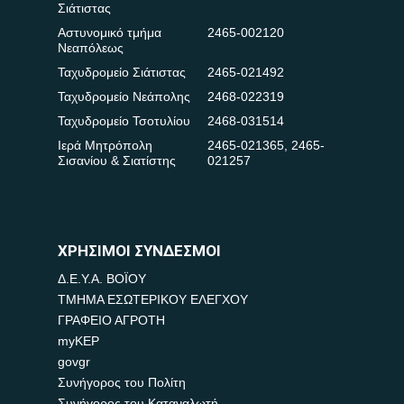
Σιάτιστας
Αστυνομικό τμήμα
2465-002120
Νεαπόλεως
Ταχυδρομείο Σιάτιστας
2465-021492
Ταχυδρομείο Νεάπολης
2468-022319
Ταχυδρομείο Τσοτυλίου
2468-031514
Ιερά Μητρόπολη
2465-021365
,
2465-
Σισανίου & Σιατίστης
021257
ΧΡΗΣΙΜΟΙ ΣΥΝΔΕΣΜΟΙ
Δ.Ε.Υ.Α. ΒΟΪΟΥ
ΤΜΗΜΑ ΕΣΩΤΕΡΙΚΟΥ ΕΛΕΓΧΟΥ
ΓΡΑΦΕΙΟ ΑΓΡΟΤΗ
myKEP
govgr
Συνήγορος του Πολίτη
Συνήγορος του Καταναλωτή