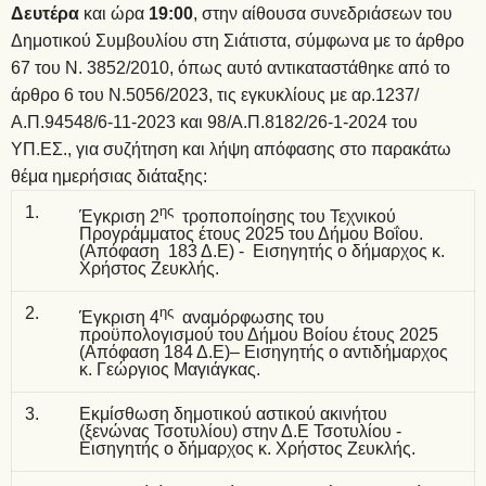
Δευτέρα
και ώρα
19:00
, στην αίθουσα συνεδριάσεων του
Δημοτικού Συμβουλίου στη Σιάτιστα, σύμφωνα με το άρθρο
67 του Ν. 3852/2010, όπως αυτό αντικαταστάθηκε από το
άρθρο 6 του Ν.5056/2023, τις εγκυκλίους με αρ.1237/
Α.Π.94548/6-11-2023 και 98/Α.Π.8182/26-1-2024 του
ΥΠ.ΕΣ., για συζήτηση και λήψη απόφασης στο παρακάτω
θέμα ημερήσιας διάταξης:
1.
ης
Έγκριση 2
τροποποίησης του Τεχνικού
Προγράμματος έτους 2025 του Δήμου Βοΐου.
(Απόφαση 183 Δ.Ε) - Εισηγητής ο δήμαρχος κ.
Χρήστος Ζευκλής.
2.
ης
Έγκριση 4
αναμόρφωσης του
προϋπολογισμού του Δήμου Βοίου έτους 2025
(Απόφαση 184 Δ.Ε)– Εισηγητής ο αντιδήμαρχος
κ. Γεώργιος Μαγιάγκας.
3.
Εκμίσθωση δημοτικού αστικού ακινήτου
(ξενώνας Τσοτυλίου) στην Δ.Ε Τσοτυλίου -
Εισηγητής ο δήμαρχος κ. Χρήστος Ζευκλής.