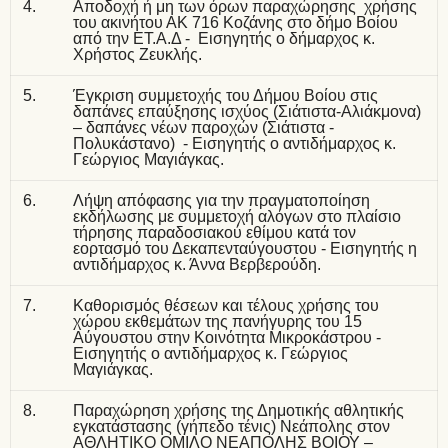
4.
Αποδοχή ή μη των όρων παραχώρησης χρήσης
του ακινήτου ΑΚ 716 Κοζάνης στο δήμο Βοίου
από την ΕΤ.Α.Δ - Εισηγητής ο δήμαρχος κ.
Χρήστος Ζευκλής.
5.
Έγκριση συμμετοχής του Δήμου Βοίου στις
δαπάνες επαύξησης ισχύος (Σιάτιστα-Αλιάκμονα)
– δαπάνες νέων παροχών (Σιάτιστα -
Πολυκάστανο) - Εισηγητής ο αντιδήμαρχος κ.
Γεώργιος Μαγιάγκας.
6.
Λήψη απόφασης για την πραγματοποίηση
εκδήλωσης με συμμετοχή αλόγων στο πλαίσιο
τήρησης παραδοσιακού εθίμου κατά τον
εορτασμό του Δεκαπενταύγουστου - Εισηγητής η
αντιδήμαρχος κ. Άννα Βερβερούδη.
7.
Καθορισμός θέσεων και τέλους χρήσης του
χώρου εκθεμάτων της πανήγυρης του 15
Αύγουστου στην Κοινότητα Μικροκάστρου -
Εισηγητής ο αντιδήμαρχος κ. Γεώργιος
Μαγιάγκας.
8.
Παραχώρηση χρήσης της Δημοτικής αθλητικής
εγκατάστασης (γήπεδο τένις) Νεάπολης στον
ΑΘΛΗΤΙΚΟ ΟΜΙΛΟ ΝΕΑΠΟΛΗΣ ΒΟΙΟΥ –