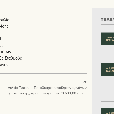
ΤΕΛΕ
ουλίου
λίδης
Η:
ου
οτήτων
ύς Σταθμούς
ζάνης
Δελτίο Τύπου – Τοποθέτηση υπαίθριων οργάνων
γυμναστικής, προϋπολογισμού 70.600,00 ευρώ.