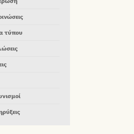
έρωση
οινώσεις
ία τύπου
λώσεις
εις
ωνισμοί
ηρύξεις