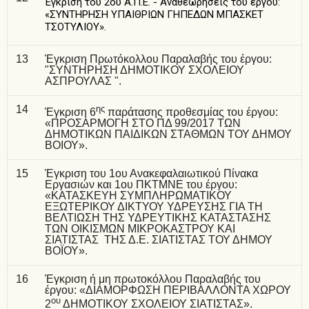
Έγκριση του 2ου Α.Π.Ε. - Αναθεωρήσεις του έργου:
«ΣΥΝΤΗΡΗΣΗ ΥΠΑΙΘΡΙΩΝ ΓΗΠΕΔΩΝ ΜΠΑΣΚΕΤ
ΤΣΟΤΥΛΙΟΥ».
13
Έγκριση Πρωτόκολλου Παραλαβής του έργου:
"ΣΥΝΤΗΡΗΣΗ ΔΗΜΟΤΙΚΟΥ ΣΧΟΛΕΙΟΥ
ΑΣΠΡΟΥΛΑΣ ".
14
ης
Έγκριση 6
παράτασης προθεσμίας του έργου:
«ΠΡΟΣΑΡΜΟΓΗ ΣΤΟ ΠΔ 99/2017 ΤΩΝ
ΔΗΜΟΤΙΚΩΝ ΠΑΙΔΙΚΩΝ ΣΤΑΘΜΩΝ ΤΟΥ ΔΗΜΟΥ
ΒΟΙΟΥ».
15
Έγκριση του 1ου Ανακεφαλαιωτικού Πίνακα
Εργασιών και 1ου ΠΚΤΜΝΕ του έργου:
«ΚΑΤΑΣΚΕΥΗ ΣΥΜΠΛΗΡΩΜΑΤΙΚΟΥ
ΕΞΩΤΕΡΙΚΟΥ ΔΙΚΤΥΟΥ ΥΔΡΕΥΣΗΣ ΓΙΑ ΤΗ
ΒΕΛΤΙΩΣΗ ΤΗΣ ΥΔΡΕΥΤΙΚΗΣ ΚΑΤΑΣΤΑΣΗΣ
ΤΩΝ ΟΙΚΙΣΜΩΝ ΜΙΚΡΟΚΑΣΤΡΟΥ ΚΑΙ
ΣΙΑΤΙΣΤΑΣ ΤΗΣ Δ.Ε. ΣΙΑΤΙΣΤΑΣ ΤΟΥ ΔΗΜΟΥ
ΒΟΪΟΥ».
16
Έγκριση ή μη πρωτοκόλλου Παραλαβής του
έργου: «ΔΙΑΜΟΡΦΩΣΗ ΠΕΡΙΒΑΛΛΟΝΤΑ ΧΩΡΟΥ
ου
2
ΔΗΜΟΤΙΚΟΥ ΣΧΟΛΕΙΟΥ ΣΙΑΤΙΣΤΑΣ».