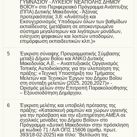
ΓΥΜΝΑΣΙΟΥ - ΛΥΚΕΙΟΥ ΝΕΑΠΟΛΗΣ ΔΗΜΟΥ
ΒΟΪΟΥ» στο Περιφερειακό Πρόγραμμα Ανάπτυξης
(ΠΠΑ) Δυτικής Μακεδονίας - Άξονας
προτεραιότητας 3.8: «Ανάπτυξη και
Εκσυγχρονισμός Υποδομών όλων των βαθμίδων
εκπαίδευσης (μετάβαση σε αποκεντρωμένο
σύστημα μεγαλύτερων και λιγότερων μονάδων,
ενίσχυση ψηφιακών και λοιπών υποδομών,
επιμόρφωση εκπαιδευτικών κλπ.)»
5
Έγκριση σύναψης Προγραμματικής Σύμβασης
μεταξύ Δήμου Βοΐου και ΑΝΚΟ Δυτικής
Μακεδονίας Α.Ε. – Αναπτυξιακός Οργανισμός
Τοπικής Αυτοδιοίκησης για την υλοποίηση της
πράξης: «Τεχνική Υποστήριξη του Τμήματος
Μελετών και Τεχνικών Έργων του Δήμου Βοΐου
στη σύνταξη μελετών (2025, 2026,2027)» -
Ορισμός μελών στην Επιτροπή Παρακολούθησης
– Εξουσιοδότηση Δημάρχου.
6
Έγκριση μελέτης και υποβολή πρότασης της
πράξης: «Κατασκευή ραμπών και χώρων υγιεινής
για την πρόσβαση και την εξυπηρέτηση ΑΜΕΑ σε
σχολικές μονάδες του Δήμου Βοΐου» στο
Πρόγραμμα «Δυτική Μακεδονία» στην πρόσκληση
με κωδικό 71 / Α/Α ΟΠΣ 15606 (αριθμ. πρωτ.
393/18-02-2025) και τίτλο: "Βελτίωση της