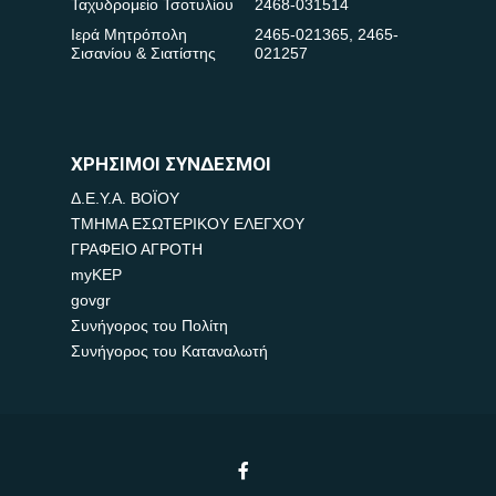
Ταχυδρομείο Τσοτυλίου
2468-031514
Ιερά Μητρόπολη
2465-021365
,
2465-
Σισανίου & Σιατίστης
021257
ΧΡΗΣΙΜΟΙ ΣΥΝΔΕΣΜΟΙ
Δ.Ε.Υ.Α. ΒΟΪΟΥ
ΤΜΗΜΑ ΕΣΩΤΕΡΙΚΟΥ ΕΛΕΓΧΟΥ
ΓΡΑΦΕΙΟ ΑΓΡΟΤΗ
myKEP
govgr
Συνήγορος του Πολίτη
Συνήγορος του Καταναλωτή