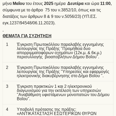
μήνα
Μαΐου
του έτους
2025
ημέρα
Δευτέρα
και ώρα
11:00,
σύμφωνα με το άρθρο
75 του ν.3852/10
, όπως και τις
διατάξεις των
άρθρων 8 & 9 του ν.5056/23
) (
ΥΠ.ΕΣ.
εγκ.1237/94548/06.11.2023
).
ΘΕΜΑΤΑ ΓΙΑ ΣΥΖΗΤΗΣΗ
1
Έγκριση Πρωτοκόλλου παραλαβής εγγυημένης
λειτουργίας της Πράξης "Προμήθεια δυο
απορριμματοφόρων οχημάτων (12κ.μ. & 6κ.μ.)
περισυλλογής βιοαποβλήτων Δήμου Βοΐου".
2
Έγκριση Πρωτοκόλλου παραλαβής εγγυημένης
λειτουργίας της Πράξης "Υπηρεσίες και εφαρμογές
ηλεκτρονικής διακυβέρνησης στο Δήμο Βοΐου ".
3
Έγκριση πρακτικών 1 και 2 ηλεκτρονικού
διαγωνισμού για την εκτέλεση των υπηρεσιών
"Αναβάθμιση υφιστάμενων μονοπατιών του Δήμου
Βοΐου".
4
Υποβολή πρότασης της πράξης:
«ΑΝΤΙΚΑΤΑΣΤΑΣΗ ΕΣΩΤΕΡΙΚΩΝ ΘΥΡΩΝ