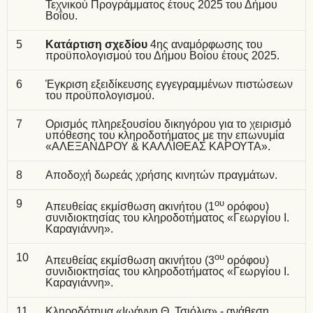
Τεχνικού Προγράμματος έτους 2025 του Δήμου
Βοΐου.
5
Κατάρτιση σχεδίου
4ης αναμόρφωσης του
προϋπολογισμού του Δήμου Βοίου έτους 2025.
6
Έγκριση εξειδίκευσης εγγεγραμμένων πιστώσεων
του προϋπολογισμού.
7
Ορισμός πληρεξουσίου δικηγόρου για το χειρισμό
υπόθεσης του κληροδοτήματος με την επωνυμία
«ΑΛΕΞΑΝΔΡΟΥ & ΚΑΛΛΙΘΕΑΣ ΚΑΡΟΥΤΑ».
8
Αποδοχή δωρεάς χρήσης κινητών πραγμάτων.
9
ου
Απευθείας εκμίσθωση ακινήτου (1
ορόφου)
συνιδιοκτησίας του κληροδοτήματος «Γεωργίου Ι.
Καραγιάννη».
10
ου
Απευθείας εκμίσθωση ακινήτου (3
ορόφου)
συνιδιοκτησίας του κληροδοτήματος «Γεωργίου Ι.
Καραγιάννη».
11
Κληροδότημα «Ιωάννη Θ. Τσιόλια» - ανάθεση