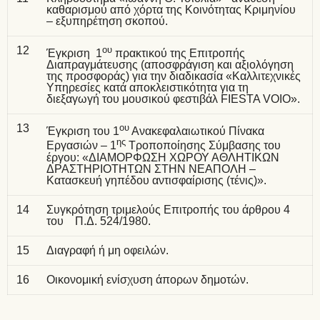
καθαρισμού από χόρτα της Κοινότητας Κριμηνίου
– εξυπηρέτηση σκοπού.
12
ου
Έγκριση 1
πρακτικού της Επιτροπής
Διαπραγμάτευσης (αποσφράγιση και αξιολόγηση
της προσφοράς) για την διαδικασία «Καλλιτεχνικές
Υπηρεσίες κατά αποκλειστικότητα για τη
διεξαγωγή του μουσικού φεστιβάλ FIESTA VOIO».
13
ου
Έγκριση του 1
Ανακεφαλαιωτικού Πίνακα
ης
Εργασιών – 1
Τροποποίησης Σύμβασης του
έργου: «ΔΙΑΜΟΡΦΩΣΗ ΧΩΡΟΥ ΑΘΛΗΤΙΚΩΝ
ΔΡΑΣΤΗΡΙΟΤΗΤΩΝ ΣΤΗΝ ΝΕΑΠΟΛΗ –
Κατασκευή γηπέδου αντισφαίρισης (τένις)».
14
Συγκρότηση τριμελούς Επιτροπής του άρθρου 4
του Π.Δ. 524/1980.
15
Διαγραφή ή μη οφειλών.
16
Οικονομική ενίσχυση άπορων δημοτών.