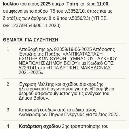
Ιουλίου
του έτους
2025
ημέρα
Τρίτη
και ώρα
11:00,
σύμφωνα με το άρθρο
75 του ν.3852/10
, όπως και τις
διατάξεις των
άρθρων 8 & 9 του ν.5056/23
) (
ΥΠ.ΕΣ.
εγκ.1237/94548/06.11.2023
).
ΘΕΜΑ
TA ΓΙΑ ΣΥΖΗΤΗΣΗ
1
Αποδοχή της αρ. 92359/19-06-2025 Απόφασης
Ένταξης της Πράξης: «ΑΝΤΙΚΑΤΑΣΤΑΣΗ
ΕΣΩΤΕΡΙΚΩΝ ΘΥΡΩΝ ΓΥΜΝΑΣΙΟΥ - ΛΥΚΕΙΟΥ
ΝΕΑΠΟΛΗΣ ΔΗΜΟΥ ΒΟΪΟΥ» με Κωδικό ΟΠΣ
5226141 στο «ΠΠΑ ΔΥΤΙΚΗΣ ΜΑΚΕΔΟΝΙΑΣ
2021-2025».
2
Έγκριση Μελέτης και σχεδίου Διακήρυξης
ηλεκτρονικού διαγωνισμού για την «Προμήθεια
θερμού ασφαλτομίγματος για τις ανάγκες του
Δήμου Βοΐου».
3
Κατανομή εσόδων από το ειδικό τέλος
Ανανεώσιμων Πηγών Ενέργειας για το έτος 2023.
4
Κατάρτιση σχεδίου
2ης τροποποίησης του