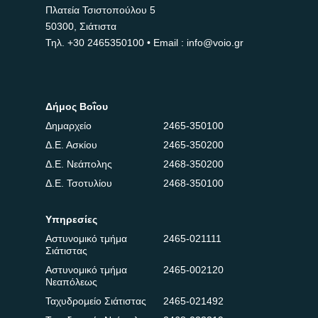
Πλατεία Τσιστοπούλου 5
50300, Σιάτιστα
Τηλ.
+30 2465350100
• Email : info@voio.gr
Δήμος Βοΐου
Δημαρχείο
2465-350100
Δ.Ε. Ασκίου
2465-350200
Δ.Ε. Νεάπολης
2468-350200
Δ.Ε. Τσοτυλίου
2468-350100
Υπηρεσίες
Αστυνομικό τμήμα
2465-021111
Σιάτιστας
Αστυνομικό τμήμα
2465-002120
Νεαπόλεως
Ταχυδρομείο Σιάτιστας
2465-021492