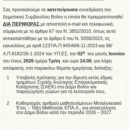
Σας προσκαλούμε σε
κατεπείγουσα
συνεδρίαση του
Δημοτικού Συμβουλίου Βοΐου η οποία θα πραγματοποιηθεί
ΔΙΑ ΠΕΡΙΦΟΡΑΣ
με αποστολή e-mail και τηλεφωνικά,
σύμφωνα με το άρθρο 67 του Ν. 3852/2010, όπως αυτό
αντικαταστάθηκε με το άρθρο 6 του Ν. 5056/2023, τις
εγκυκλίους με αριθ.1237/Α.Π.94548/6-11-2023 και 98/
η
Α.Π.8182/26-1-2024 του ΥΠ.ΕΣ. την
02
του μηνός
Ιουνίου
του έτους
2026
ημέρα
Τρίτη
και ώρα
14:00
, για λήψη
απόφασης στα παρακάτω θέματα ημερήσιας διάταξης:
1
Υποβολή πρότασης για την ίδρυση εκτός έδρας
τμημάτων Σχολής Ανώτερης Επαγγελματικής
Κατάρτισης (ΣΑΕΚ) στο Δήμο Βοΐου και
παραχώρηση χώρων για τη λειτουργία τους.
2
Καθορισμός αριθμού μαθητευόμενων Μεταλυκειακό
Έτος – Τάξη Μαθητείας ΕΠΑ.Λ., για απασχόληση
στο Δήμο Βοΐου κατά την περίοδο 2026 – 2027.