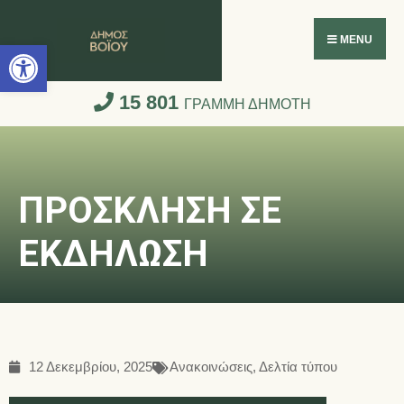
Ανοίξτε τη γραμμή εργαλείων
MENU
15 801
ΓΡΑΜΜΗ ΔΗΜΟΤΗ
ΠΡΟΣΚΛΗΣΗ ΣΕ
ΕΚΔΗΛΩΣΗ
12 Δεκεμβρίου, 2025
Ανακοινώσεις
,
Δελτία τύπου