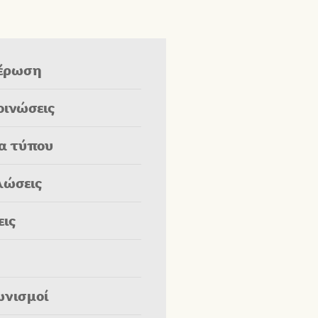
έρωση
οινώσεις
ία τύπου
λώσεις
εις
ωνισμοί