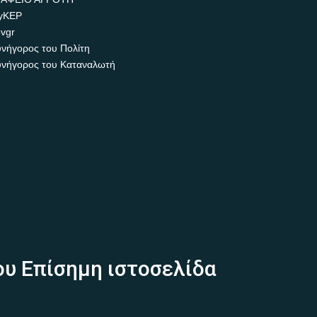
yKEP
vgr
νήγορος του Πολίτη
νήγορος του Καταναλωτή
ου Επίσημη ιστοσελίδα