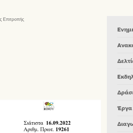
ς Επιτροπής
Ενημ
Ανακ
Δελτ
Εκδη
Δράσ
Έργα
Διαγ