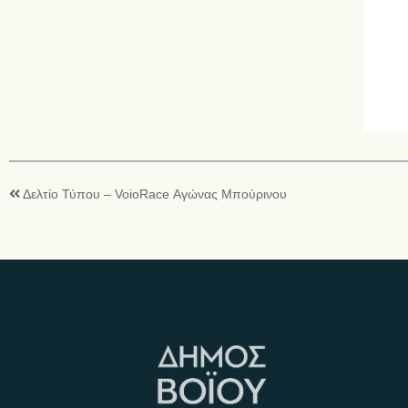
Δελτίο Τύπου – VoioRace Αγώνας Μπούρινου