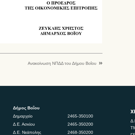
Ανακοίνωση ΝΠΔΔ του Δήμου Βοΐου
Δήμος Βοΐου
Χ
Δημαρχείο
2465-350100
Δ.
Δ.Ε. Ασκίου
2465-350200
Τ
Δ.Ε. Νεάπολης
2468-350200
Γ