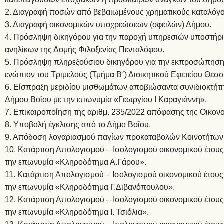
2. Διαγραφή ποσών από βεβαιωμένους χρηματικούς καταλόγο
3. Διαγραφή οικονομικών υποχρεώσεων (οφειλών) Δήμου.
4. Πρόσληψη δικηγόρου για την παροχή υπηρεσιών υποστήρ
ανηλίκων της Δομής Φιλοξενίας Πενταλόφου.
5. Πρόσληψη πληρεξούσιου δικηγόρου για την εκπροσώπηση
ενώπιον του Τριμελούς (Τμήμα Β΄) Διοικητικού Εφετείου Θεσσ
6. Είσπραξη μεριδίου μισθωμάτων αποβιώσαντα συνιδιοκτήτ
Δήμου Βοΐου με την επωνυμία «Γεωργίου Ι Καραγιάννη».
7. Επικαιροποίηση της αριθμ. 235/2022 απόφασης της Οικον
8. Υποβολή έγκλισης από το Δήμο Βοΐου.
9. Απόδοση λογαριασμού παγίων προκαταβολών Κοινοτήτων
10. Κατάρτιση Απολογισμού – Ισολογισμού οικονομικού έτου
την επωνυμία «Κληροδότημα Α.Γάρου».
11. Κατάρτιση Απολογισμού – Ισολογισμού οικονομικού έτου
την επωνυμία «Κληροδότημα Γ.Διβανόπουλου».
12. Κατάρτιση Απολογισμού – Ισολογισμού οικονομικού έτου
την επωνυμία «Κληροδότημα Ι. Τσιόλια».