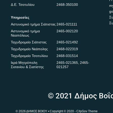
Δ.Ε. Τσοτυλίου
2468-350100
m
go
Συ
Υπηρεσίες
Συ
Αστυνομικό τμήμα Σιάτιστας
2465-021111
Αστυνομικό τμήμα
2465-002120
Νεαπόλεως
Ταχυδρομείο Σιάτιστας
2465-021492
Ταχυδρομείο Νεάπολης
2468-022319
Ταχυδρομείο Τσοτυλίου
2468-031514
Ιερά Μητρόπολη
2465-021365
,
2465-
Σισανίου & Σιατίστης
021257
© 2021 Δήμος Βοΐ
© 2026 ΔΗΜΟΣ ΒΟΙΟΥ • Copyright © 2020 - CityGov Theme