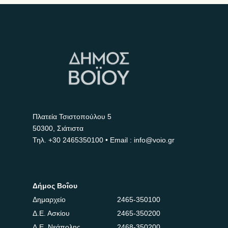
Πλατεία Τσιστοπούλου 5
50300, Σιάτιστα
Τηλ.
+30 2465350100
• Email : info@voio.gr
Δήμος Βοΐου
Δημαρχείο
2465-350100
Δ.Ε. Ασκίου
2465-350200
Δ.Ε. Νεάπολης
2468-350200