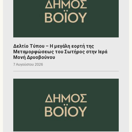
Δελτίο Τύπου – Η μεγάλη εορτή της
Μεταμορφώσεως του Σωτήρος στην Ιερά
Μονή Δρυοβούνου
7 Αυγούστου 2026