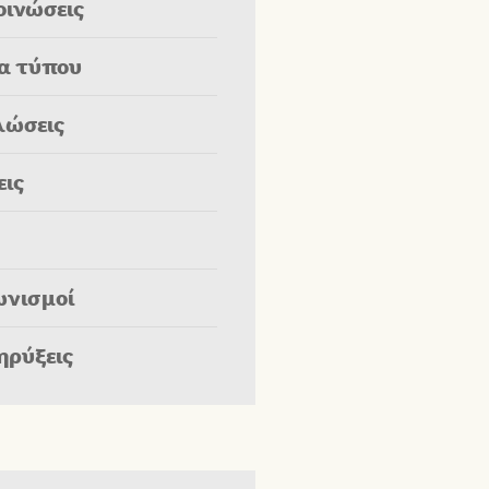
οινώσεις
ία τύπου
λώσεις
εις
ωνισμοί
ηρύξεις