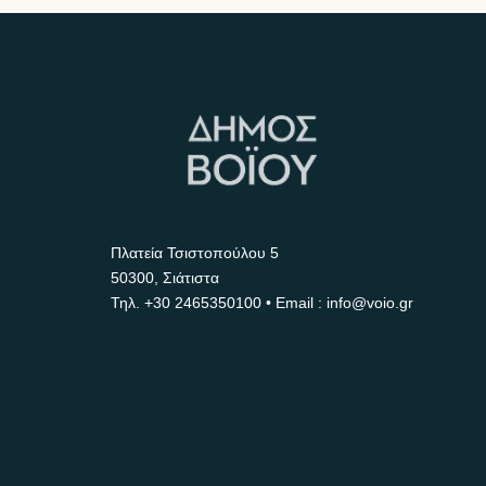
Πλατεία Τσιστοπούλου 5
50300, Σιάτιστα
Τηλ.
+30 2465350100
• Email : info@voio.gr