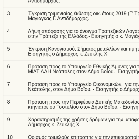
Αντιδήμαρχος.
3
Έγκριση τριμηνιαίας έκθεσης οικ. έτους 2019 (Γ’ Τ
Μαγιάγκας Γ. Αντιδήμαρχος.
4
Λήψη απόφασης για το άνοιγμα Τραπεζικών Λογαρ
στην Τράπεζα της Ελλάδος.- Εισηγητής ο κ. Μαγιά
5
Έγκριση Κανονισμού, Σήματος μεταλλίων και τιμητ
Εισηγητής ο Δήμαρχος κ. Ζευκλής Χ.
6
Πρόταση προς το Υπουργείο Εθνικής Άμυνας γι
ΜΙΛΤΙΑΔΗ Νεάπολης στον Δήμο Βοΐου.- Εισηγητής
7
Πρόταση προς το Υπουργείο Οικονομικών, για τη
Νεάπολης, στον Δήμο Βοΐου. - Εισηγητής ο Δήμαρχ
8
Πρόταση προς την Περιφέρεια Δυτικής Μακεδονίας
κτηνιατρείου Τσοτυλίου στον Δήμο Βοΐου. - Εισηγη
9
Χαρακτηρισμός της χρήσης δρόμων για την μεταφο
Δήμαρχος κ. Ζευκλής Χ.
10
Ορισμός τριμελούς επιτροπής για την επικαιροπ