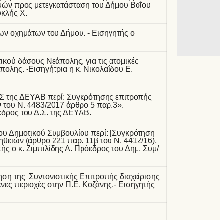
σμών προς μετεγκατάσταση του Δήμου Βοΐου
υκλής Χ.
ων οχημάτων του Δήμου. - Εισηγητής ο
κού δάσους Νεάπολης, για τις ατομικές
πολης. -Εισηγήτρια η κ. Νικολαΐδου Ε.
ΔΣ της ΔΕΥΑΒ περί: Συγκρότησης επιτροπής
 του Ν. 4483/2017 άρθρο 5 παρ.3».
εδρος του Δ.Σ. της ΔΕΥΑΒ.
ου Δημοτικού Συμβουλίου περί: [Συγκρότηση
ειών (άρθρο 221 παρ. 11β του Ν. 4412/16),
τής ο κ. Ζιμπιλίδης Α. Πρόεδρος του Δημ. Συμ/
ση της Συντονιστικής Επιτροπής διαχείρισης
νες περιοχές στην Π.Ε. Κοζάνης.- Εισηγητής