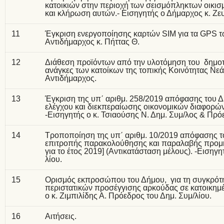
κατοικιών στην περιοχή των σεισμόπληκτων οικι
και κλήρωση αυτών.- Εισηγητής ο Δήμαρχος κ. Ζε
11
Έγκριση ενεργοποίησης καρτών SIM για τα GPS τ
Αντιδήμαρχος κ. Πήττας Θ.
12
Διάθεση προϊόντων από την υλοτόμηση του δημοτι
ανάγκες των κατοίκων της τοπικής Κοινότητας Νεά
Αντιδήμαρχος.
13
Έγκριση της υπ΄ αριθμ. 258/2019 απόφασης του 
ελέγχου και διεκπεραίωσης οικονομικών διαφορών
-Εισηγητής ο κ. Τσιαούσης Ν. Δημ. Συμ/λος & Πρό
14
Τροποποίηση της υπ΄ αριθμ. 10/2019 απόφασης τ
επιτροπής παρακολούθησης και παραλαβής προμηθ
για το έτος 2019] (Αντικατάσταση μέλους). -Εισηγη
λίου.
15
Ορισμός εκπροσώπου του Δήμου, για τη συγκρότη
περιστατικών προσέγγισης αρκούδας σε κατοικημέ
ο κ. Ζιμπιλίδης Α. Πρόεδρος του Δημ. Συμ/λίου.
16
Αιτήσεις.