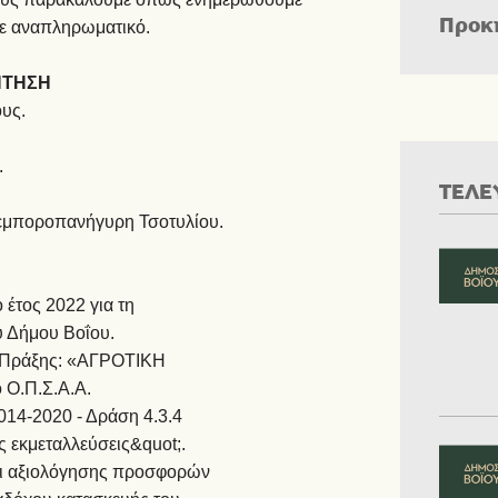
Προκ
ε αναπληρωματικό.
ΗΤΗΣΗ
υς.
.
ΤΕΛΕ
 εμποροπανήγυρη Τσοτυλίου.
 έτος 2022 για τη
υ Δήμου Βοΐου.
ς Πράξης: «ΑΓΡΟΤΙΚΗ
Ο.Π.Σ.Α.Α.
14-2020 - Δράση 4.3.4
 εκμεταλλεύσεις&quot;.
και αξιολόγησης προσφορών