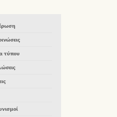
έρωση
οινώσεις
ία τύπου
λώσεις
εις
ωνισμοί