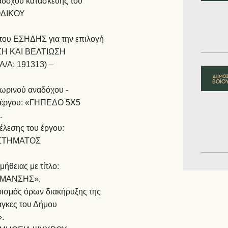
αδόχου κατασκευής του
ΟΔΙΚΟΥ
 του ΕΣΗΔΗΣ για την επιλογή
ΙΣΗ ΚΑΙ ΒΕΛΤΙΩΣΗ
/Α: 191313) –
σωρινού αναδόχου -
υ έργου: «ΓΗΠΕΔΟ 5Χ5
.
έλεσης του έργου:
ΑΣΤΗΜΑΤΟΣ
ήθειας με τίτλο:
ΗΜΑΝΣΗΣ».
ρισμός όρων διακήρυξης της
άγκες του Δήμου
».