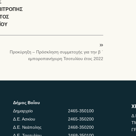
Σ
ΠΙΤΡΟΠΗΣ
ΤΟΣ
ΪΟΥ
Προκύρηξη – Πρόσκληση συμμετοχής για την β ΄
εμποροπανήγυρη Τσοτυλίου έτος 2022
Δήμος Βοΐου
Χ
Δημαρχείο
2465-350100
Δ.
Δ.Ε. Ασκίου
2465-350200
Τ
Δ.Ε. Νεάπολης
2468-350200
Γ
Δ.Ε. Τσοτυλίου
2468-350100