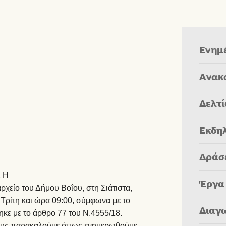
Ενημ
Ανακ
Δελτ
Εκδη
Δράσ
Σ Η
Έργα
χείο του Δήμου Βοΐου, στη Σιάτιστα,
 Τρίτη και ώρα 09:00, σύμφωνα με το
Διαγ
κε με το άρθρο 77 του Ν.4555/18.
λους παρακαλούμε όπως ενημερωθούμε