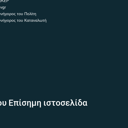
yKEP
vgr
νήγορος του Πολίτη
νήγορος του Καταναλωτή
ου Επίσημη ιστοσελίδα