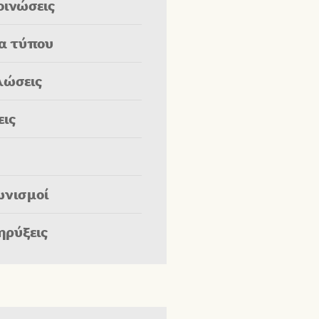
οινώσεις
ία τύπου
λώσεις
εις
ωνισμοί
ηρύξεις