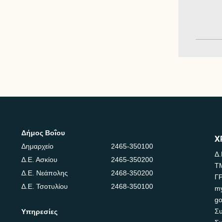
Δήμος Βοΐου
Χ
Δημαρχείο
2465-350100
Δ.
Δ.Ε. Ασκίου
2465-350200
Τ
Δ.Ε. Νεάπολης
2468-350200
Γ
Δ.Ε. Τσοτυλίου
2468-350100
m
go
Συ
Υπηρεσίες