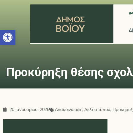
Ανοίξτε τη γραμμή εργαλείων
Δ
Προκύρηξη θέσης σχολ
20 Ιανουαρίου, 2026
Ανακοινώσεις
,
Δελτία τύπου
,
Προκηρύξ