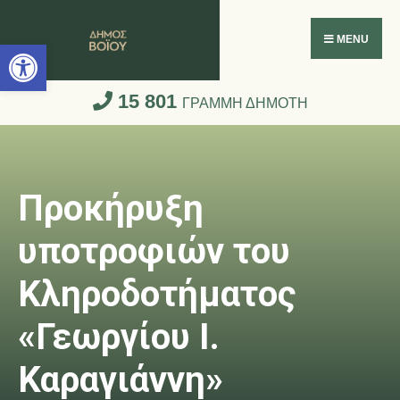
Ανοίξτε τη γραμμή εργαλείων
MENU
15 801
ΓΡΑΜΜΗ ΔΗΜΟΤΗ
Προκήρυξη
υποτροφιών του
Κληροδοτήματος
«Γεωργίου Ι.
Καραγιάννη»