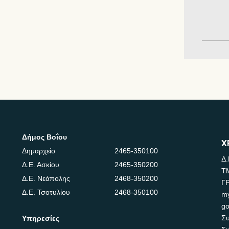
Δήμος Βοΐου
Χ
Δημαρχείο
2465-350100
Δ.
Δ.Ε. Ασκίου
2465-350200
Τ
Δ.Ε. Νεάπολης
2468-350200
Γ
Δ.Ε. Τσοτυλίου
2468-350100
m
go
Συ
Υπηρεσίες