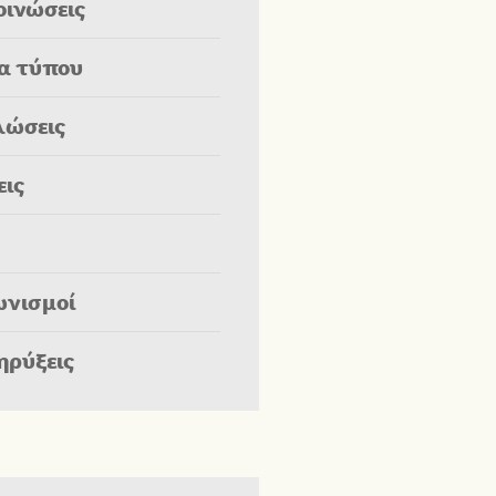
οινώσεις
ία τύπου
λώσεις
εις
ωνισμοί
ηρύξεις