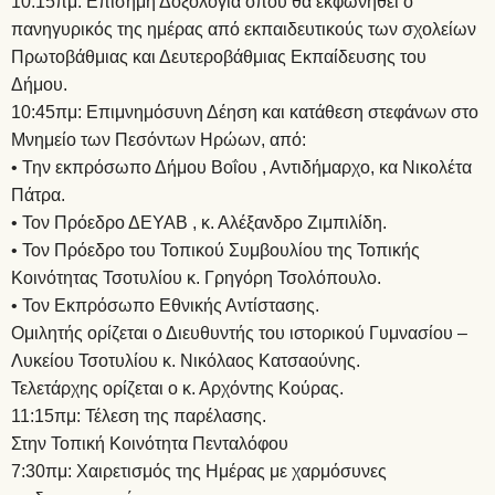
10:15πμ: Επίσημη Δοξολογία όπου θα εκφωνηθεί ο
πανηγυρικός της ημέρας από εκπαιδευτικούς των σχολείων
Πρωτοβάθμιας και Δευτεροβάθμιας Εκπαίδευσης του
Δήμου.
10:45πμ: Επιμνημόσυνη Δέηση και κατάθεση στεφάνων στο
Μνημείο των Πεσόντων Ηρώων, από:
• Την εκπρόσωπο Δήμου Βοΐου , Αντιδήμαρχο, κα Νικολέτα
Πάτρα.
• Τον Πρόεδρο ΔΕΥΑΒ , κ. Αλέξανδρο Ζιμπιλίδη.
• Τον Πρόεδρο του Τοπικού Συμβουλίου της Τοπικής
Κοινότητας Τσοτυλίου κ. Γρηγόρη Τσολόπουλο.
• Τον Εκπρόσωπο Εθνικής Αντίστασης.
Ομιλητής ορίζεται ο Διευθυντής του ιστορικού Γυμνασίου –
Λυκείου Τσοτυλίου κ. Νικόλαος Κατσαούνης.
Τελετάρχης ορίζεται ο κ. Αρχόντης Κούρας.
11:15πμ: Τέλεση της παρέλασης.
Στην Τοπική Κοινότητα Πενταλόφου
7:30πμ: Χαιρετισμός της Ημέρας με χαρμόσυνες