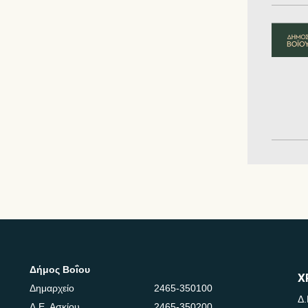
Δήμος Βοΐου
Χ
Δημαρχείο
2465-350100
Δ.
Δ.Ε. Ασκίου
2465-350200