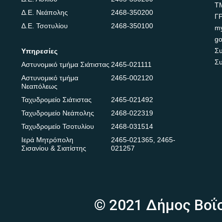
Τ
Δ.Ε. Νεάπολης
2468-350200
Γ
Δ.Ε. Τσοτυλίου
2468-350100
m
go
Συ
Υπηρεσίες
Συ
Αστυνομικό τμήμα Σιάτιστας
2465-021111
Αστυνομικό τμήμα
2465-002120
Νεαπόλεως
Ταχυδρομείο Σιάτιστας
2465-021492
Ταχυδρομείο Νεάπολης
2468-022319
Ταχυδρομείο Τσοτυλίου
2468-031514
Ιερά Μητρόπολη
2465-021365
,
2465-
Σισανίου & Σιατίστης
021257
© 2021 Δήμος Βοΐ