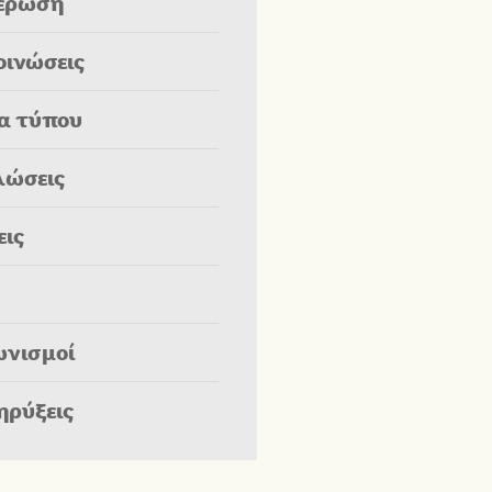
έρωση
οινώσεις
ία τύπου
λώσεις
εις
ωνισμοί
ηρύξεις