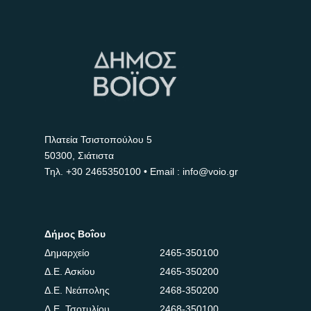
Πλατεία Τσιστοπούλου 5
50300, Σιάτιστα
Τηλ.
+30 2465350100
• Email : info@voio.gr
Δήμος Βοΐου
Δημαρχείο
2465-350100
Δ.Ε. Ασκίου
2465-350200
Δ.Ε. Νεάπολης
2468-350200
Δ.Ε. Τσοτυλίου
2468-350100