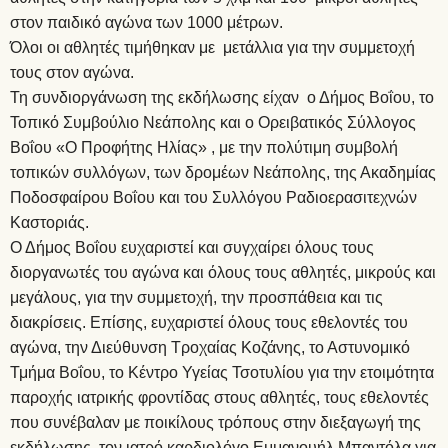
στον παιδικό αγώνα των 1000 μέτρων.
Όλοι οι αθλητές τιμήθηκαν με μετάλλια για την συμμετοχή
τους στον αγώνα.
Τη συνδιοργάνωση της εκδήλωσης είχαν ο Δήμος Βοΐου, το
Τοπικό Συμβούλιο Νεάπολης και ο Ορειβατικός Σύλλογος
Βοΐου «Ο Προφήτης Ηλίας» , με την πολύτιμη συμβολή
τοπικών συλλόγων, των δρομέων Νεάπολης, της Ακαδημίας
Ποδοσφαίρου Βοΐου και του Συλλόγου Ραδιοερασιτεχνών
Καστοριάς.
Ο Δήμος Βοΐου ευχαριστεί και συγχαίρει όλους τους
διοργανωτές του αγώνα και όλους τους αθλητές, μικρούς και
μεγάλους, για την συμμετοχή, την προσπάθεια και τις
διακρίσεις. Επίσης, ευχαριστεί όλους τους εθελοντές του
αγώνα, την Διεύθυνση Τροχαίας Κοζάνης, το Αστυνομικό
Τμήμα Βοΐου, το Κέντρο Υγείας Τσοτυλίου για την ετοιμότητα
παροχής ιατρικής φροντίδας στους αθλητές, τους εθελοντές
που συνέβαλαν με ποικίλους τρόπους στην διεξαγωγή της
εκδήλωσης, τον ιατρό καρδιολόγο Εμμανουήλ Μπαντόλα για