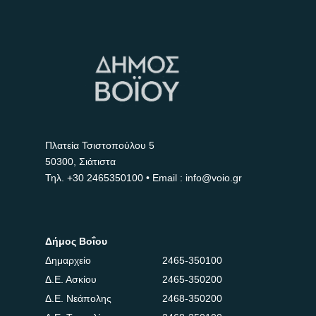
Πλατεία Τσιστοπούλου 5
50300, Σιάτιστα
Τηλ.
+30 2465350100
• Email : info@voio.gr
Δήμος Βοΐου
Δημαρχείο
2465-350100
Δ.Ε. Ασκίου
2465-350200
Δ.Ε. Νεάπολης
2468-350200