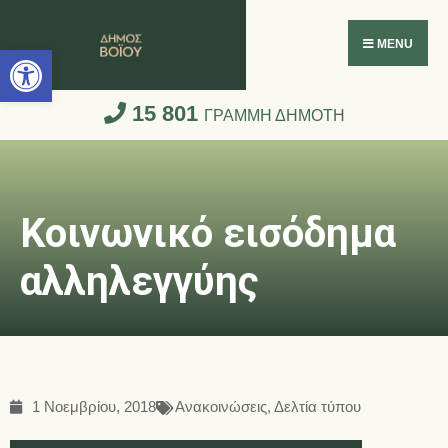
Ανοίξτε τη γραμμή εργαλείων
MENU
15 801
ΓΡΑΜΜΗ ΔΗΜΟΤΗ
Κοινωνικό εισόδημα
αλληλεγγύης
1 Νοεμβρίου, 2018
Ανακοινώσεις
,
Δελτία τύπου