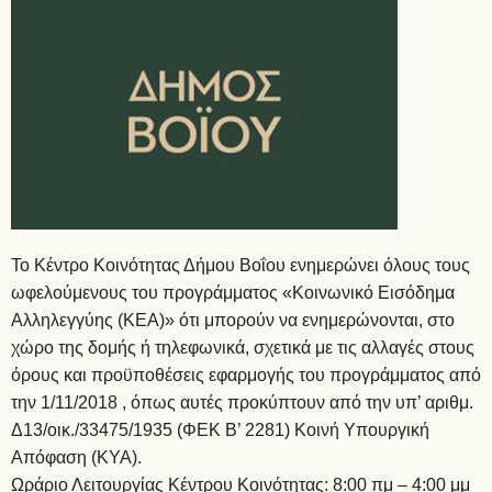
Το Κέντρο Κοινότητας Δήμου Βοΐου ενημερώνει όλους τους
ωφελούμενους του προγράμματος «Κοινωνικό Εισόδημα
Αλληλεγγύης (ΚΕΑ)» ότι μπορούν να ενημερώνονται, στο
χώρο της δομής ή τηλεφωνικά, σχετικά με τις αλλαγές στους
όρους και προϋποθέσεις εφαρμογής του προγράμματος από
την 1/11/2018 , όπως αυτές προκύπτουν από την υπ’ αριθμ.
Δ13/οικ./33475/1935 (ΦΕΚ Β’ 2281) Κοινή Υπουργική
Απόφαση (ΚΥΑ).
Ωράριο Λειτουργίας Κέντρου Κοινότητας: 8:00 πμ – 4:00 μμ