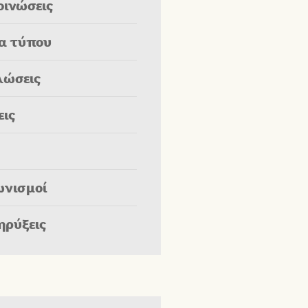
οινώσεις
ία τύπου
λώσεις
εις
ωνισμοί
ηρύξεις