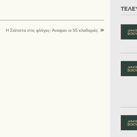
ΤΕΛΕ
Η Σιάτιστα στις φλόγες- Άναψαν οι 55 κλαδαριές