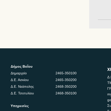
Δήμος Βοΐου
Χ
Δημαρχείο
2465-350100
Δ.
Δ.Ε. Ασκίου
2465-350200
Τ
Δ.Ε. Νεάπολης
2468-350200
Γ
Δ.Ε. Τσοτυλίου
2468-350100
m
go
Συ
Υπηρεσίες