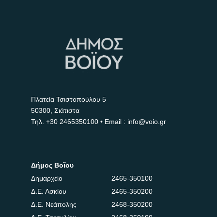
Πλατεία Τσιστοπούλου 5
50300, Σιάτιστα
Τηλ.
+30 2465350100
• Email : info@voio.gr
Δήμος Βοΐου
Δημαρχείο
2465-350100
Δ.Ε. Ασκίου
2465-350200
Δ.Ε. Νεάπολης
2468-350200