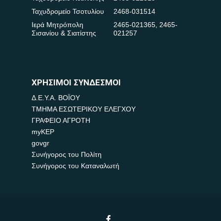
Ταχυδρομείο Τσοτυλίου
2468-031514
Ιερά Μητρόπολη
2465-021365
,
2465-
Σισανίου & Σιατίστης
021257
ΧΡΗΣΙΜΟΙ ΣΥΝΔΕΣΜΟΙ
Δ.Ε.Υ.Α. ΒΟΪΟΥ
ΤΜΗΜΑ ΕΣΩΤΕΡΙΚΟΥ ΕΛΕΓΧΟΥ
ΓΡΑΦΕΙΟ ΑΓΡΟΤΗ
myKEP
govgr
Συνήγορος του Πολίτη
Συνήγορος του Καταναλωτή