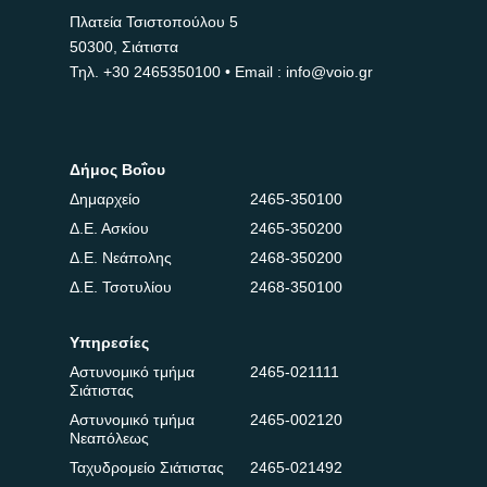
Πλατεία Τσιστοπούλου 5
50300, Σιάτιστα
Τηλ.
+30 2465350100
• Email : info@voio.gr
Δήμος Βοΐου
Δημαρχείο
2465-350100
Δ.Ε. Ασκίου
2465-350200
Δ.Ε. Νεάπολης
2468-350200
Δ.Ε. Τσοτυλίου
2468-350100
Υπηρεσίες
Αστυνομικό τμήμα
2465-021111
Σιάτιστας
Αστυνομικό τμήμα
2465-002120
Νεαπόλεως
Ταχυδρομείο Σιάτιστας
2465-021492