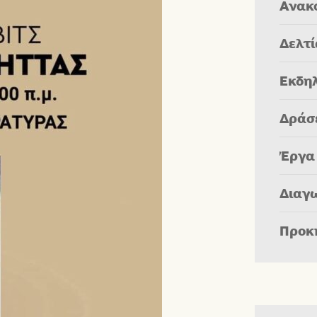
Ανακ
Δελτ
Εκδη
Δράσ
Έργα
Διαγ
Προκ