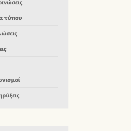
οινώσεις
ία τύπου
λώσεις
εις
ωνισμοί
ηρύξεις