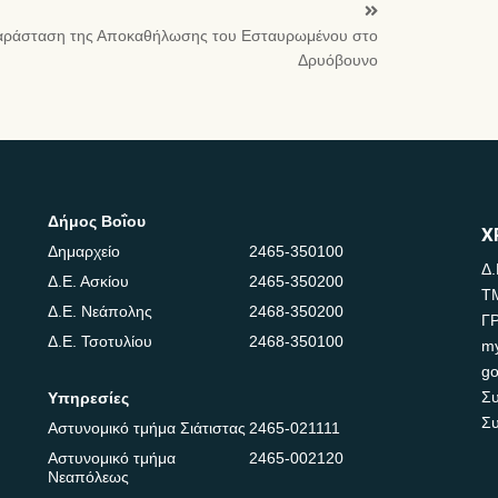
ράσταση της Αποκαθήλωσης του Εσταυρωμένου στο
Δρυόβουνο
Δήμος Βοΐου
Χ
Δημαρχείο
2465-350100
Δ.
Δ.Ε. Ασκίου
2465-350200
Τ
Δ.Ε. Νεάπολης
2468-350200
Γ
Δ.Ε. Τσοτυλίου
2468-350100
m
go
Συ
Υπηρεσίες
Συ
Αστυνομικό τμήμα Σιάτιστας
2465-021111
Αστυνομικό τμήμα
2465-002120
Νεαπόλεως