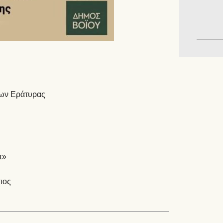
εων Εράτυρας
τ»
ιος