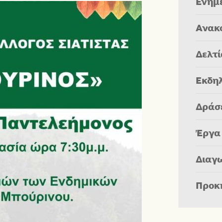
Ενημ
Ανακ
Δελτ
Εκδη
Δράσ
Έργα
Διαγ
Προκ