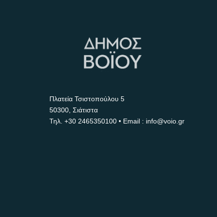
Πλατεία Τσιστοπούλου 5
50300, Σιάτιστα
Τηλ.
+30 2465350100
• Email : info@voio.gr