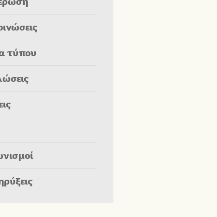
έρωση
οινώσεις
ία τύπου
λώσεις
εις
ωνισμοί
ηρύξεις