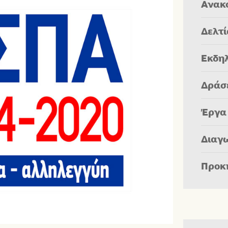
Ανακ
Δελτ
Εκδη
Δράσ
Έργα
Διαγ
Προκ