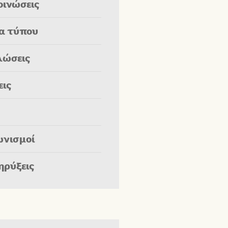
οινώσεις
ία τύπου
λώσεις
εις
ωνισμοί
ηρύξεις