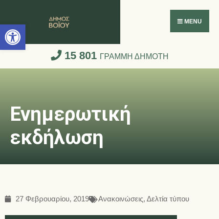
Ανοίξτε τη γραμμή εργαλείων
MENU
15 801
ΓΡΑΜΜΗ ΔΗΜΟΤΗ
Ενημερωτική
εκδήλωση
27 Φεβρουαρίου, 2019
Ανακοινώσεις
,
Δελτία τύπου