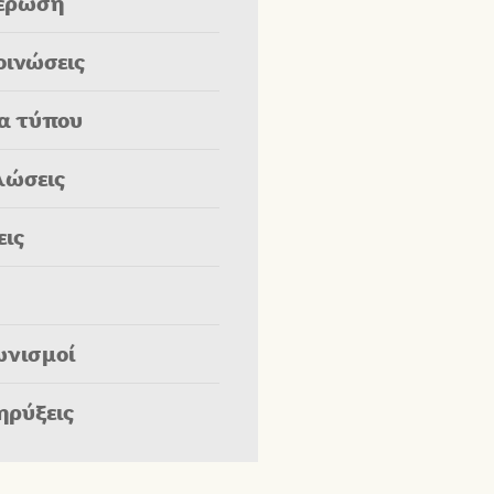
έρωση
οινώσεις
ία τύπου
λώσεις
εις
ωνισμοί
ηρύξεις