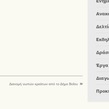
Ενημ
Ανακ
Δελτ
Εκδη
Δράσ
Έργα
Διαγ
Διανομή νωπών κρεάτων από το Δήμο Βοΐου
Προκ