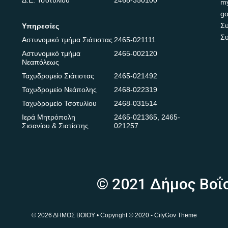
Δ.Ε. Τσοτυλίου
2468-350100
m
go
Συ
Υπηρεσίες
Συ
Αστυνομικό τμήμα Σιάτιστας
2465-021111
Αστυνομικό τμήμα
2465-002120
Νεαπόλεως
Ταχυδρομείο Σιάτιστας
2465-021492
Ταχυδρομείο Νεάπολης
2468-022319
Ταχυδρομείο Τσοτυλίου
2468-031514
Ιερά Μητρόπολη
2465-021365
,
2465-
Σισανίου & Σιατίστης
021257
© 2021 Δήμος Βοΐ
© 2026 ΔΗΜΟΣ ΒΟΙΟΥ • Copyright © 2020 - CityGov Theme