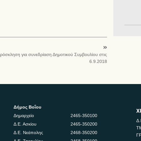
ρόσκληση για συνεδρίαση Δημοτικού Συμβουλίου στις
6.9.2018
Δήμος Βοΐου
Χ
Δημαρχείο
2465-350100
Δ.
Δ.Ε. Ασκίου
2465-350200
Τ
Δ.Ε. Νεάπολης
2468-350200
Γ