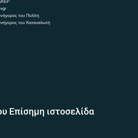
yKEP
vgr
νήγορος του Πολίτη
νήγορος του Καταναλωτή
ου Επίσημη ιστοσελίδα