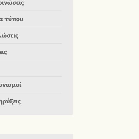
οινώσεις
ία τύπου
λώσεις
εις
ωνισμοί
ηρύξεις