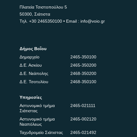
Πλατεία Τσιστοπούλου 5
50300, Σιάτιστα
Τηλ.
+30 2465350100
• Email : info@voio.gr
Δήμος Βοΐου
Δημαρχείο
2465-350100
Δ.Ε. Ασκίου
2465-350200
Δ.Ε. Νεάπολης
2468-350200
Δ.Ε. Τσοτυλίου
2468-350100
Υπηρεσίες
Αστυνομικό τμήμα
2465-021111
Σιάτιστας
Αστυνομικό τμήμα
2465-002120
Νεαπόλεως
Ταχυδρομείο Σιάτιστας
2465-021492